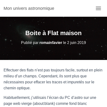
Mon univers astronomique
D
É
P
L
I
Boite à Flat maison
E
R
Publié par
romainfavier
le
2 juin 2019
L
A
N
A
V
I
Effectuer des flats n’est pas toujours facile, surtout en plein
G
A
milieu d’un champs. Cependant, ils sont plus que
T
nécessaires pour effacer les traces et impuretés sur le
I
chemin optique.
O
N
Habituellement, j’utilisais l’écran du PC d’astro sur une
page web vierge (about:blank) comme fond blanc