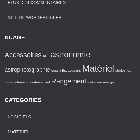
FLUX DES COMMENTAIRES
SITE DE WORDPRESS-FR
NUAGE
astronomie
Accessoires
APT
Matériel
astrophotographie
boite à flat
Logiciels
photoshop
Rangement
post-traitement
pré-traitement
stellarium
énergie
CATEGORIES
LOGICIELS
MATERIEL